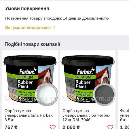
Умови повернення
Повернення товару впродовж 14 днів за домовленістю
Всі умови повернення
Подібні товари компанії
Фарба гумова
Фарба гумова
Фарб
універсальна біла Farbex
універсальна сіра Farbex
унів
3.5кг
12 кг RAL 7046
6кг
767
2 060
1 2
₴
₴