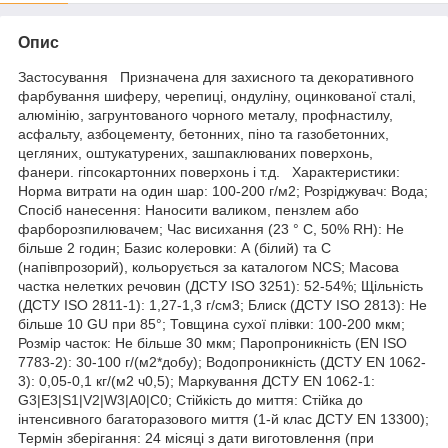
Опис
Застосування Призначена для захисного та декоративного
фарбування шиферу, черепиці, ондуліну, оцинкованої сталі,
алюмінію, загрунтованого чорного металу, профнастилу,
асфальту, азбоцементу, бетонних, піно та газобетонних,
цегляних, оштукатурених, зашпаклюваних поверхонь,
фанери. гіпсокартонних поверхонь і т.д. Характеристики:
Норма витрати на один шар: 100-200 г/м2; Розріджувач: Вода;
Спосіб нанесення: Наносити валиком, пензлем або
фарборозпилювачем; Час висихання (23 ° С, 50% RH): Не
більше 2 годин; Базис колеровки: А (білий) та C
(напівпрозорий), кольорується за каталогом NCS; Масова
частка нелетких речовин (ДСТУ ISO 3251): 52-54%; Щільність
(ДСТУ ISO 2811-1): 1,27-1,3 г/см3; Блиск (ДСТУ ISO 2813): Не
більше 10 GU при 85°; Товщина сухої плівки: 100-200 мкм;
Розмір часток: Не більше 30 мкм; Паропроникність (EN ISO
7783-2): 30-100 г/(м2*добу); Водопроникність (ДСТУ EN 1062-
3): 0,05-0,1 кг/(м2 ч0,5); Маркування ДСТУ EN 1062-1:
G3|E3|S1|V2|W3|A0|C0; Стійкість до миття: Стійка до
інтенсивного багаторазового миття (1-й клас ДСТУ EN 13300);
Термін зберігання: 24 місяці з дати виготовлення (при