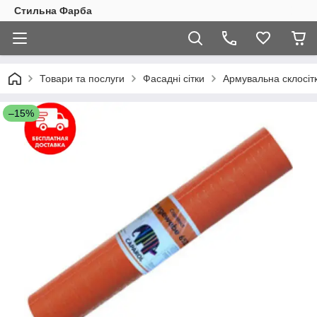
Стильна Фарба
Товари та послуги
Фасадні сітки
Армувальна склосітк
–15%