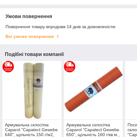
Умови повернення
Повернення товару впродовж 14 днів за домовленістю
Всі умови повернення
Подібні товари компанії
Армувальна склосітка
Армувальна склосітка
Пос
Caparol "Capatect Gewebe
Caparol "Capatect Gewebe
скло
640", щільність 150 г/м2,
650", щільність 160 г/кв.м.,
"Cap