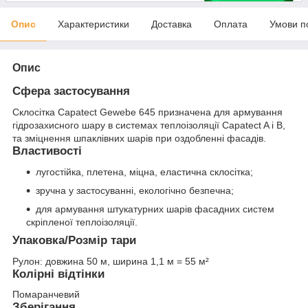
Опис
Характеристики
Доставка
Оплата
Умови п
Опис
Сфера застосування
Склосітка Capatect Gewebe 645 призначена для армування
гідрозахисного шару в системах теплоізоляції Capatect A і B,
та зміцнення шпаклівних шарів при оздобленні фасадів.
Властивості
лугостійка, плетена, міцна, еластична склосітка;
зручна у застосуванні, екологічно безпечна;
для армування штукатурних шарів фасадних систем
скріпленої теплоізоляції.
Упаковка/Розмір тари
Рулон: довжина 50 м, ширина 1,1 м = 55 м²
Колірні відтінки
Помаранчевий
Зберігання