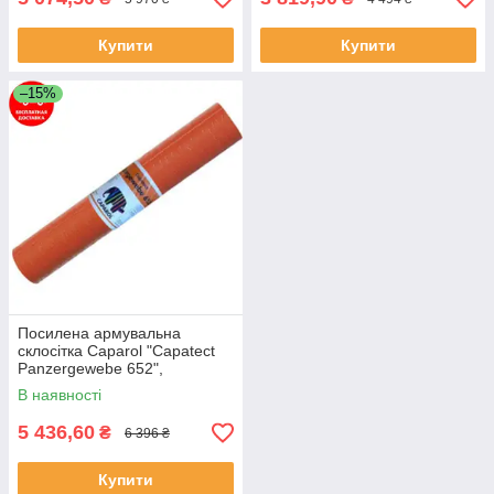
Купити
Купити
–15%
Посилена армувальна
склосітка Caparol "Capatect
Panzergewebe 652",
щільність 340 г/м2, 25 кв. м.
В наявності
5 436,60
₴
6 396 ₴
Купити