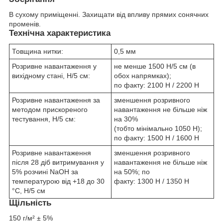
В сухому приміщенні. Захищати від впливу прямих сонячних
променів.
Технічна характеристика
Товщина нитки:
0,5 мм
Розривне навантаження у
не менше 1500 Н/5 см (в
вихідному стані, Н/5 см:
обох напрямках);
по факту: 2100 Н / 2200 Н
Розривне навантаження за
зменшення розривного
методом прискореного
навантаження не більше ніж
тестування, Н/5 см:
на 30%
(тобто мінімально 1050 Н);
по факту: 1500 Н / 1600 Н
Розривне навантаження
зменшення розривного
після 28 діб витримування у
навантаження не більше ніж
5% розчині NaOH за
на 50%; по
температурою від +18 до 30
факту: 1300 Н / 1350 Н
°C, Н/5 см
Щільність
150 г/м² ± 5%