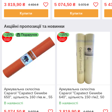
50 м2.
55 кв.м.
652"
3 819,90
5 074,50
5 4
₴
₴
4 494 ₴
5 970 ₴
25 кв
Купити
Купити
Акційні пропозиції та новинки
–15%
Подарунок
–15%
Армувальна склосітка
Армувальна склосітка
Caparol "Capatect Gewebe
Caparol "Capatect Gewebe
650", щільність 160 г/кв.м., 55
640", щільність 150 г/м2, 50
кв.м.
м2.
В наявності
В наявності
5 074,50
3 819,90
₴
₴
5 970 ₴
4 494 ₴