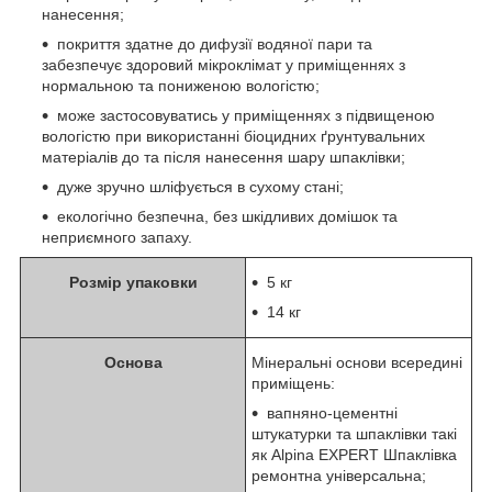
нанесення;
покриття здатне до дифузії водяної пари та
забезпечує здоровий мікроклімат у приміщеннях з
нормальною та пониженою вологістю;
може застосовуватись у приміщеннях з підвищеною
вологістю при використанні біоцидних ґрунтувальних
матеріалів до та після нанесення шару шпаклівки;
дуже зручно шліфується в сухому стані;
екологічно безпечна, без шкідливих домішок та
неприємного запаху.
Розмір упаковки
5 кг
14 кг
Основа
Мінеральні основи всередині
приміщень:
вапняно-цементні
штукатурки та шпаклівки такі
як Alpina EXPERT Шпаклівка
ремонтна універсальна;