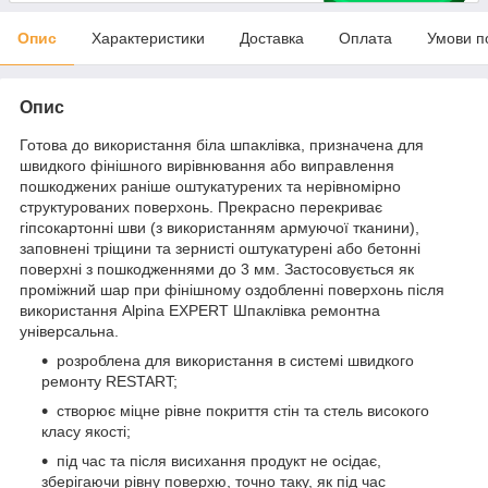
Опис
Характеристики
Доставка
Оплата
Умови п
Опис
Готова до використання біла шпаклівка, призначена для
швидкого фінішного вирівнювання або виправлення
пошкоджених раніше оштукатурених та нерівномірно
структурованих поверхонь. Прекрасно перекриває
гіпсокартонні шви (з використанням армуючої тканини),
заповнені тріщини та зернисті оштукатурені або бетонні
поверхні з пошкодженнями до 3 мм. Застосовується як
проміжний шар при фінішному оздобленні поверхонь після
використання Alpina EXPERT Шпаклівка ремонтна
універсальна.
розроблена для використання в системі швидкого
ремонту RESTART;
створює міцне рівне покриття стін та стель високого
класу якості;
під час та після висихання продукт не осідає,
зберігаючи рівну поверхю, точно таку, як під час