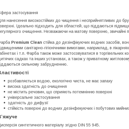
фера застосування
ля нанесення високостійких до чищення і несприйнятливих до бруду
оверхні. Ідеально підходить для областей, що піддаються підви
егулярного очищення. Незважаючи на матову поверхню, звичайні 
Фарба
Premium Clean
стійка до дезінфікуючих водних засобів, во
ідвищеними санітарно-гігієнічними вимогами, наприклад, в лікарнях
абінетах і т.п. Фарба також може застосовуватися в торгівельних к
итячих садках та інших установах, а також у приватному житловом
іддаються сильному забрудненню.
Властивості
розбавляється водою, екологічно чиста, не має запаху
висока здатність до очищення
не містить речовин, що сприяють потемнінню поверхні
універсальне застосування
здатність до дифузії
стійкість поверхні до водних дезінфекуючих і побутових мийни
В’яжуче
исперсія синтетичного матеріалу згідно DIN 55 945.