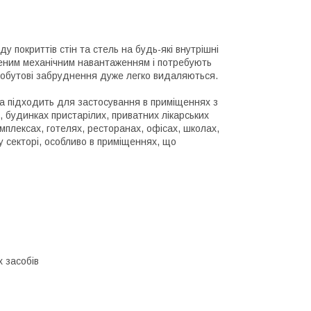
 покриттів стін та стель на будь-які внутрішні
щеним механічним навантаженням і потребують
побутові забруднення дуже легко видаляються.
на підходить для застосування в приміщеннях з
, будинках пристарілих, приватних лікарських
омплексах, готелях, ресторанах, офісах, школах,
у секторі, особливо в приміщеннях, що
х засобів