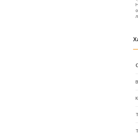
Н
о
л
Х
В
К
Т
Т