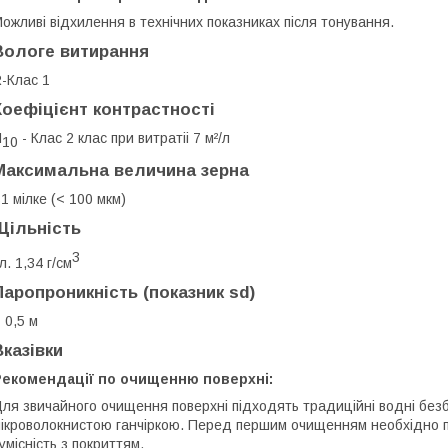
ожливі відхилення в технічних показниках після тонування.
Вологе витирання
-Клас 1
Коефіцієнт контрастності
H
- Клас 2 клас при витратіі 7 м²/л
10
Максимальна величина зерна
1 мілке (< 100 мкм)
Щільність
3
л. 1,34 г/см
Паропроникність (показник sd)
 0,5 м
Вказівки
Рекомендації по очищенню поверхні:
ля звичайного очищення поверхні підходять традиційні водні безб
ікроволокнистою ганчіркою. Перед першим очищенням необхідно п
умісність з покриттям.