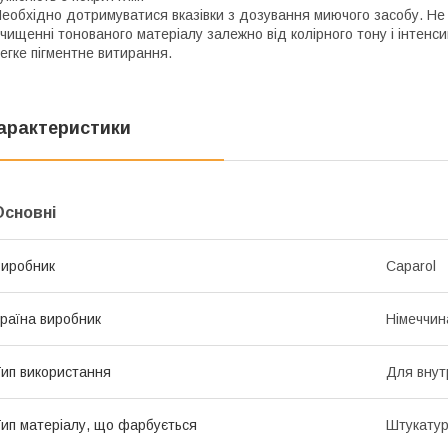
еобхідно дотримуватися вказівки з дозування миючого засобу. Не
чищенні тонованого матеріалу залежно від колірного тону і інтенс
егке пігментне витирання.
арактеристики
Основні
иробник
Caparol
раїна виробник
Німеччин
ип використання
Для внут
ип матеріалу, що фарбується
Штукатур