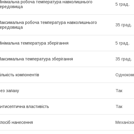
інімальна робоча температура навколишнього
5 град.
середовища
аксимальна робоча температура навколишнього
35 град.
середовища
інімальна температура зберігання
5 град.
аксимальна температура зберігання
35 град.
ількість компонентів
Одноком
ез запаху
Так
нтисептична властивість
Так
посіб нанесення
Механізо