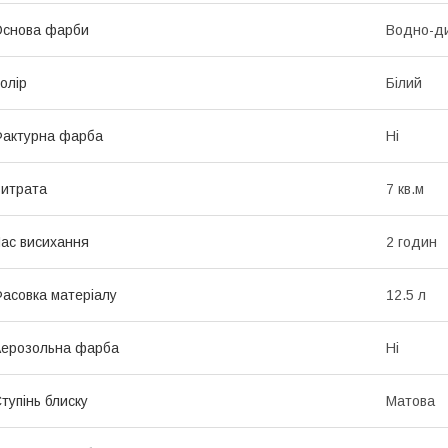
Основа фарби
Водно-ди
олір
Білий
актурна фарба
Ні
итрата
7 кв.м
ас висихання
2 годин
асовка матеріалу
12.5 л
ерозольна фарба
Ні
тупінь блиску
Матова