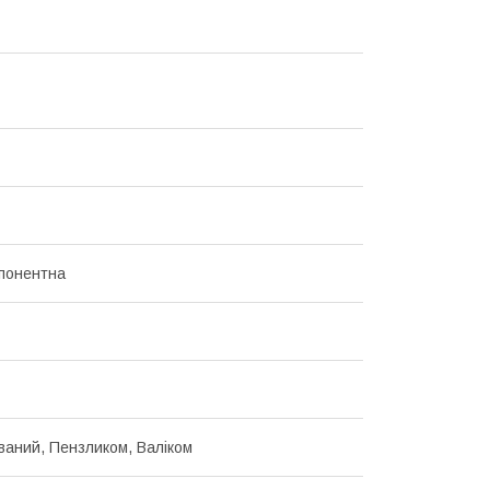
понентна
ваний, Пензликом, Валіком