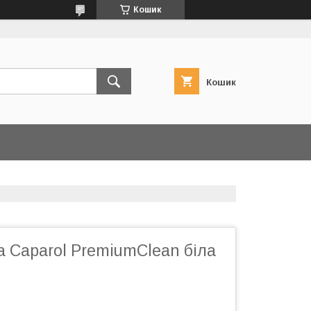
Кошик
Кошик
 Caparol PremiumClean біла