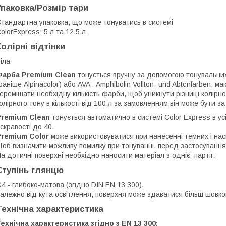
Упаковка/Розмір тари
тандартна упаковка, що може тонуватись в системі
olorExpress: 5 л та 12,5 л
Колірні відтінки
іла
Фарба Premium Clean
тонується вручну за допомогою тонувальних 
раніше Alpinacolor) або AVA - Amphibolin Vollton- und Abtönfarben, 
еремішати необхідну кількість фарби, щоб уникнути різниці колірн
олірного тону в кількості від 100 л за замовленням він може бути з
Premium Clean
тонується автоматично в системі Color Express в усі
скравості до 40.
Premium Color
може використовуватися при нанесенні темних і наси
об визначити можливу помилку при тонуванні, перед застосуванням
а дотичні поверхні необхідно наносити матеріал з однієї партії.
Ступінь глянцю
4 - глибоко-матова (згідно DIN EN 13 300).
алежно від кута освітлення, поверхня може здаватися більш шовк
Технічна характеристика
ехнічна характеристика згідно з EN 13 300: