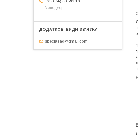
+380 (66) 005-92-10
Менеджер
С
Д
п
р
specfasad@gmail.com
п
к
д
п
Д