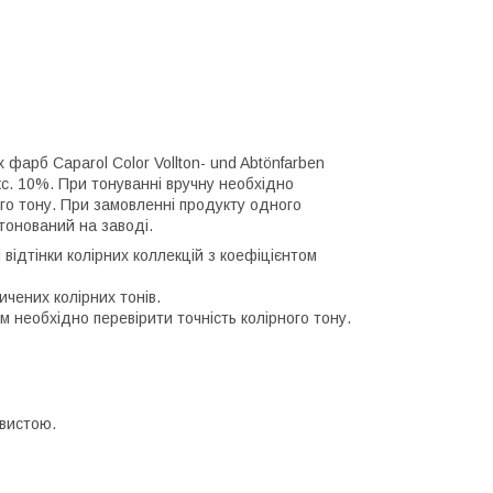
фарб Caparol Color Vollton- und Abtönfarben
макс. 10%. При тонуванні вручну необхідно
ого тону. При замовленні продукту одного
атонований на заводі.
 відтінки колірних коллекцій з коефіцієнтом
чених колірних тонів.
 необхідно перевірити точність колірного тону.
овистою.