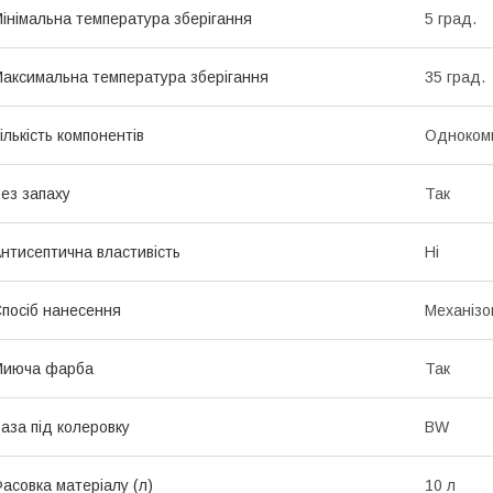
інімальна температура зберігання
5 град.
аксимальна температура зберігання
35 град.
ількість компонентів
Одноком
ез запаху
Так
нтисептична властивість
Ні
посіб нанесення
Механізо
Миюча фарба
Так
аза під колеровку
BW
асовка матеріалу (л)
10 л