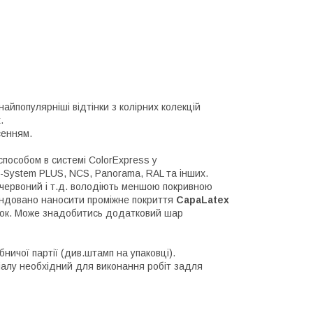
найпопулярніші відтінки з колірних колекцій
.
сенням.
пособом в системі ColorExpress у
3D-System PLUS, NCS, Panorama, RAL та інших.
й, червоний і т.д. володіють меншою покривною
ендовано наносити проміжне покриття
CapaLatex
нок. Може знадобитись додатковий шар
ничої партії (див.штамп на упаковці).
іалу необхідний для виконання робіт задля