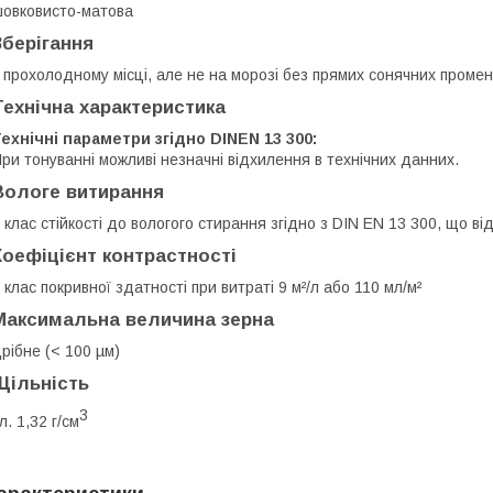
овковисто-матова
Зберігання
 прохолодному місці, але не на морозі без прямих сонячних промен
Технічна характеристика
ехнічні параметри згідно DINEN 13 300:
ри тонуванні можливі незначні відхилення в технічних данних.
Вологе витирання
 клас стійкості до вологого стирання згідно з DIN EN 13 300, що ві
Коефіцієнт контрастності
 клас покривної здатності при витраті 9 м²/л або 110 мл/м²
Максимальна величина зерна
рібне (< 100 µм)
Щільність
3
л. 1,32 г/см