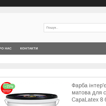
РО НАС
КОНТАКТИ
Фарба інтер'
–15%
матова для с
CapaLatex 8 