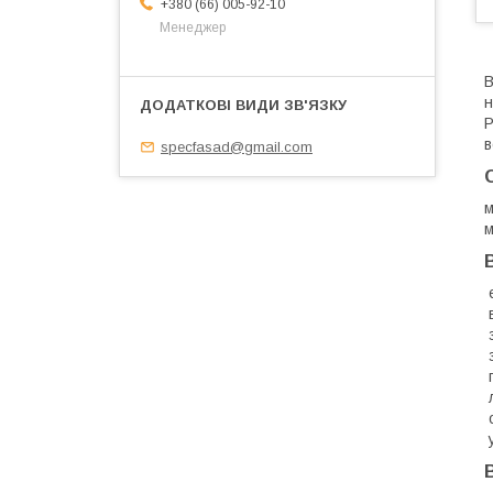
+380 (66) 005-92-10
Менеджер
В
н
Р
в
specfasad@gmail.com
м
м







