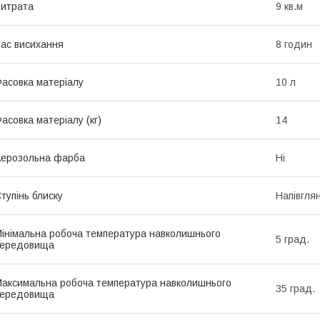
итрата
9 кв.м
ас висихання
8 годин
асовка матеріалу
10 л
асовка матеріалу (кг)
14
ерозольна фарба
Ні
тупінь блиску
Напівгля
інімальна робоча температура навколишнього
5 град.
середовища
аксимальна робоча температура навколишнього
35 град.
середовища