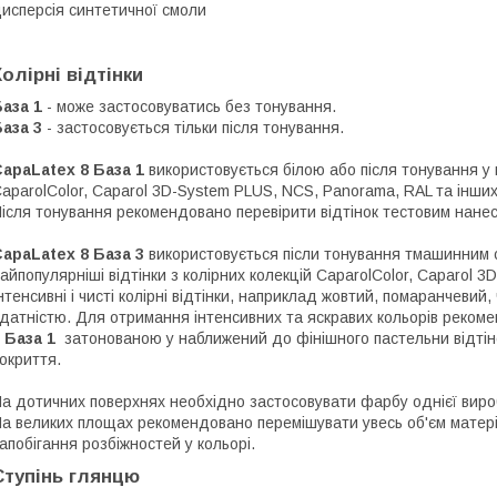
исперсія синтетичної смоли
Колірні відтінки
аза 1
- може застосовуватись без тонування.
аза 3
- застосовується тільки після тонування.
CapaLatex 8
База 1
використовується білою або після тонування у 
aparolColor, Caparol 3D-System PLUS, NCS, Panorama, RAL та інших
ісля тонування рекомендовано перевірити відтінок тестовим нане
CapaLatex 8
База 3
використовується післи тонування тмашинним с
айпопулярніші відтінки з колірних колекцій CaparolColor, Caparol 
нтенсивні і чисті колірні відтінки, наприклад жовтий, помаранчеви
датністю. Для отримання інтенсивних та яскравих кольорів реком
8
База 1
затонованою у наближений до фінішного пастельни відті
окриття.
а дотичних поверхнях необхідно застосовувати фарбу однієї вироб
а великих площах рекомендовано перемішувати увесь об'єм матер
апобігання розбіжностей у кольорі.
Ступінь глянцю