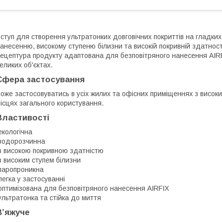
ступ для створення ультратонких довговічних покриттів на гладки
анесенню, високому ступеню білизни та високій покривній здатност
ецептура продукту адаптована для безповітряного нанесення AIRF
еликих об'єктах.
Сфера застосування
оже застосовуватись в усіх жилих та офісних приміщеннях з висок
ісцях загального користування.
Властивості
 екологічна
 водорозчинна
 з високою покривною здатністю
 з високим ступем білизни
 паропроникна
 легка у застосуванні
 оптимізована для безповітряного нанесення AIRFIX
 ультратонка та стійка до миття
В’яжуче