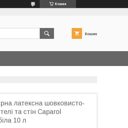
Кошик
Кошик
єрна латексна шовковисто-
телі та стін Caparol
біла 10 л