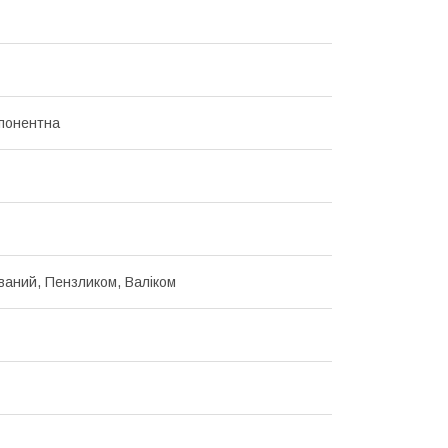
понентна
ваний, Пензликом, Валіком