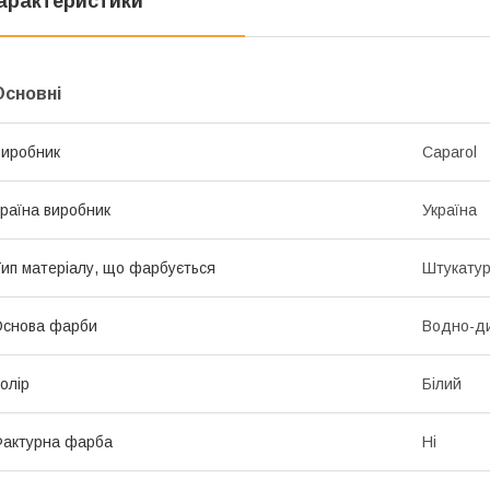
арактеристики
Основні
иробник
Caparol
раїна виробник
Україна
ип матеріалу, що фарбується
Штукатур
Основа фарби
Водно-ди
олір
Білий
актурна фарба
Ні