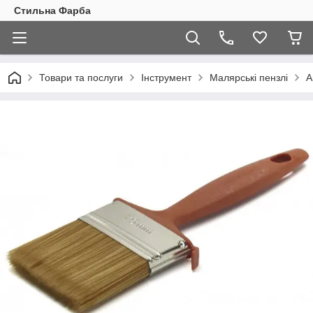
Стильна Фарба
Товари та послуги
Інструмент
Малярські пензлі
A