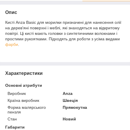
Опис
Кисті Anza Basic для морилки призначені для нанесення олії
на дерев'яні поверхні і меблі, які знаходяться на відкритому
повітрі. Ці кисті мають головки з синтетичними волокнами і
простими рукоятками. Підходять для роботи з усіма видами
фарби
.
Характеристики
Основні атрибути
Виробник
Anza
Країна виробник
Швеція
Форма малярського
Прямокутна
пензля
Стан
Новий
Габарити