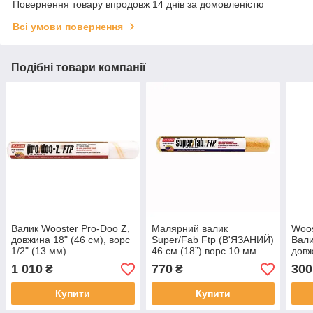
Повернення товару впродовж 14 днів за домовленістю
Всі умови повернення
Подібні товари компанії
Валик Wooster Pro-Doo Z,
Малярний валик
Woos
довжина 18" (46 см), ворс
Super/Fab Ftp (В'ЯЗАНИЙ)
Вали
1/2" (13 мм)
46 см (18”) ворс 10 мм
довж
(3/8”)
9/16
1 010
770
300
₴
₴
Купити
Купити