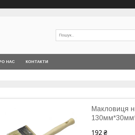
РО НАС
КОНТАКТИ
Макловиця н
130мм*30мм
192 ₴