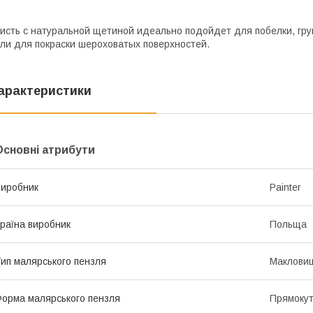
исть с натуральной щетиной идеально подойдет для побелки, гр
ли для покраски шероховатых поверхностей.
арактеристики
Основні атрибути
иробник
Painter
раїна виробник
Польща
ип малярського пензля
Маклови
орма малярського пензля
Прямоку