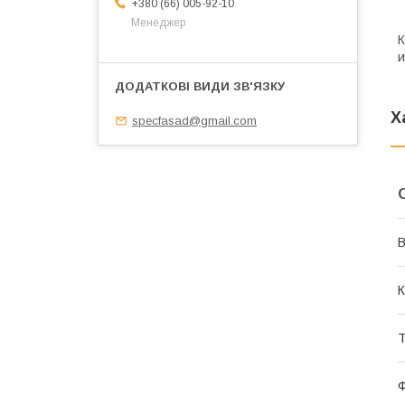
+380 (66) 005-92-10
Менеджер
К
и
Х
specfasad@gmail.com
В
К
Т
Ф