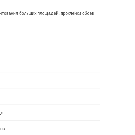
унтования больших площадей, проклейки обоев
ця
тна