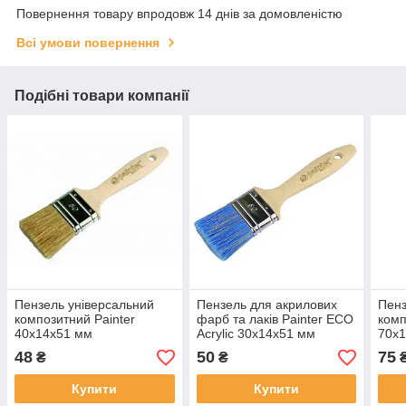
Повернення товару впродовж 14 днів за домовленістю
Всі умови повернення
Подібні товари компанії
Пензель універсальний
Пензель для акрилових
Пенз
композитний Painter
фарб та лаків Painter ECO
комп
40х14х51 мм
Acrylic 30х14х51 мм
70х
48
50
75
₴
₴
Купити
Купити