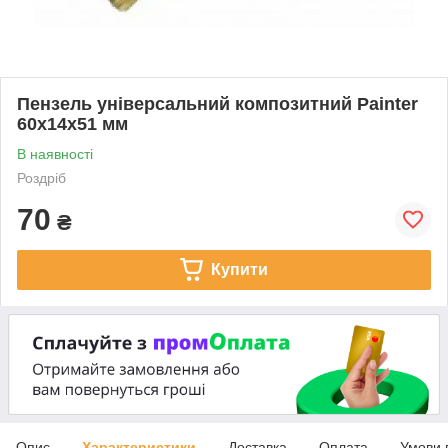
Пензель універсальний композитний Painter
60х14х51 мм
В наявності
Роздріб
70
₴
Купити
Опис
Характеристики
Доставка
Оплата
Умови 