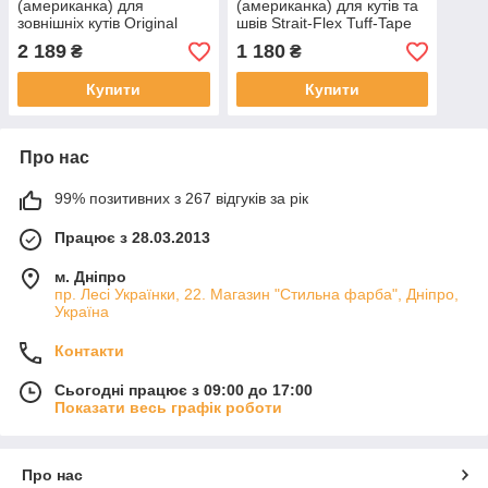
(американка) для
(американка) для кутів та
зовнішніх кутів Original
швів Strait-Flex Tuff-Tape
Strait-Flex 61 мм x 30 м,
57 мм x 30 м
2 189
1 180
₴
₴
64 мкм
Купити
Купити
Про нас
99% позитивних з 267 відгуків за рік
Працює з 28.03.2013
м. Дніпро
пр. Лесі Українки, 22. Магазин "Стильна фарба", Дніпро,
Україна
Контакти
Сьогодні працює з 09:00 до 17:00
Показати весь графік роботи
Про нас