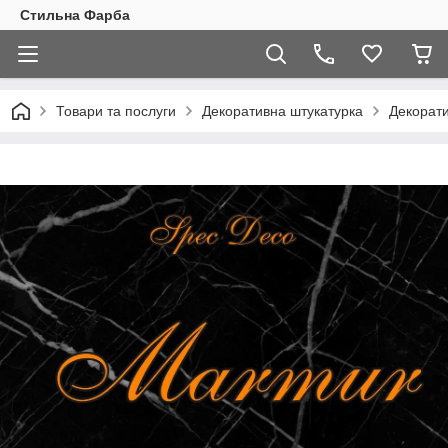
Стильна Фарба
Товари та послуги
Декоративна штукатурка
Декорати