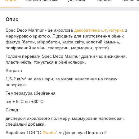
Опис
Spec Deco Marmur - це акрилова
декоративна штукатурка
з
мармуровою крихтою. Підходить для виготовлення різних
фактур (бетон, мікробетон, карта світу, колотий камынь,
полірований камінь, травертин, марморин, гротто).
Головні переваги Spec Deco Marmur довгий час висихання,
пластичність, тонується в різні кольори.
Витрата
1,5-2 кг/м² на два шари, за умови нанесення на гладку
поверхню
Температура зберігання
від + 5°С до +30°С
Склад
дисперсія акрилового полімеру, мармуровий наповнювач,
спеціальні добавки.
Виробник ТОВ “С-
Фарба
” м.Дніпро вул.Портова 2