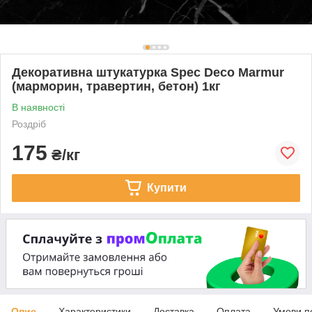
Декоративна штукатурка Spec Deco Marmur
(марморин, травертин, бетон) 1кг
В наявності
Роздріб
175
₴/кг
Купити
Опис
Характеристики
Доставка
Оплата
Умови п