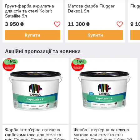
Ґрунт-фарба акрилатна
Матова фарба Flugger
Flug
для стін та стелі Kolorit
Dekso1 9л
Satellite 9л
3 950
11 300
9 1
₴
₴
Купити
Купити
Акційні пропозиції та новинки
–15%
–15%
Фарба інтер'єрна латексна
Фарба інтер'єрна латексна
глибокоматова для стелі та
матова для стелі та стін
стін Caparol CapaLatex 2 біла
Caparol CapaLatex 4 біла 10