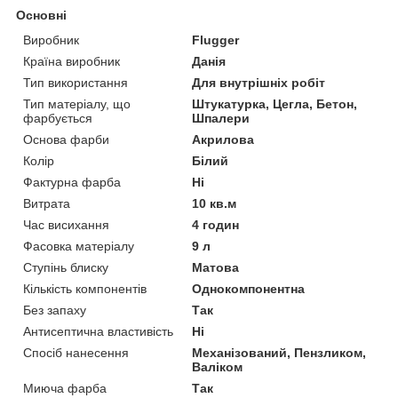
Основні
Виробник
Flugger
Країна виробник
Данія
Тип використання
Для внутрішніх робіт
Тип матеріалу, що
Штукатурка, Цегла, Бетон,
фарбується
Шпалери
Основа фарби
Акрилова
Колір
Білий
Фактурна фарба
Ні
Витрата
10 кв.м
Час висихання
4 годин
Фасовка матеріалу
9 л
Ступінь блиску
Матова
Кількість компонентів
Однокомпонентна
Без запаху
Так
Антисептична властивість
Ні
Спосіб нанесення
Механізований, Пензликом,
Валіком
Миюча фарба
Так