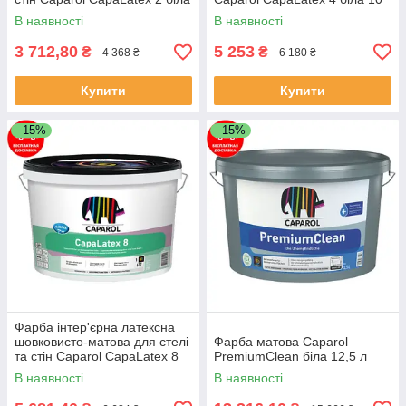
10 л
л
В наявності
В наявності
3 712,80
5 253
₴
₴
4 368 ₴
6 180 ₴
Купити
Купити
–15%
–15%
Фарба інтер'єрна латексна
шовковисто-матова для стелі
Фарба матова Caparol
та стін Caparol CapaLatex 8
PremiumClean біла 12,5 л
біла 10 л
В наявності
В наявності