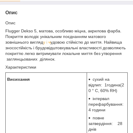
Опис
Опис
Flugger Dekso 5, матова, особливо міцна, акрилова фарба.
Покриття володіє унікальним поєднанням матового
зовнішнього вигляд
у і ч
удовою стійкістю до миття. Найвища
зносостійкість і брудовідштовхувальні властивості дозволяють
покриттю легко витримувати локальне миття без утворення
заглянцьованих ділянок.
Характеристики
Висихання
сухий на
відлип: 1година(2
0 ° C, 60% RH)
інтервал
перефарбування:
4 години
повне
затвердіння: 28
днів