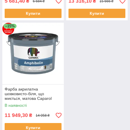
5 681,40
13 316,10
₴
₴
6 684 ₴
15 666 ₴
Купити
Купити
–15%
Фарба акрилатна
шовковисто-біля, що
миється, матова Caparol
Amphibolin
В наявності
11 949,30
₴
14 058 ₴
Купити