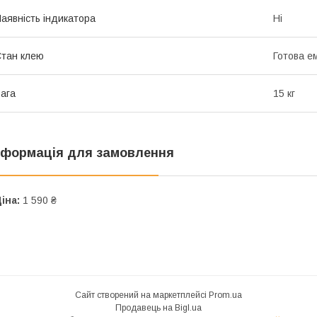
аявність індикатора
Ні
тан клею
Готова е
ага
15 кг
нформація для замовлення
іна:
1 590 ₴
Сайт створений на маркетплейсі
Prom.ua
Продавець на Bigl.ua