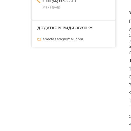
+380 (66) 005-92-10
Менеджер
З
W
с
specfasad@gmail.com
в
о
И
Т
С
Р
К
Ц
П
С
Р