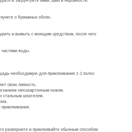
рьте и загрунтуйте ямки, швы и неровности.
пункте о бумажных обоях.
рить и вымыть с моющим средством, после чего
2 частями воды.
ощадь необходимую для приклеивания 1-2 полос
яет свою липкость.
резанием гипсокартонным ножом.
ли стальным шпателем.
зка.
 приклеивания.
его разверните и приклеивайте обычным способом