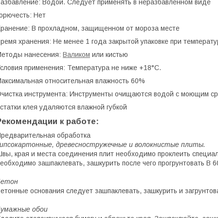
азбавление: Водой. Следует применять в неразбавленном виде
орючесть: Нет
ранение: В прохладном, защищенном от мороза месте
ремя хранения: Не менее 1 года закрытой упаковке при температ
Методы нанесения:
Валиком
или кистью
словия применения: Температура не ниже +18°C.
аксимальная относительная влажность 60%
чистка инструмента: Инструменты очищаются водой с моющим ср
статки клея удаляются влажной губкой
Рекомендации к работе:
редварительная обработка
ипсокартонные, древесностружечные и волокнистые плиты.
вы, края и места соединения плит необходимо проклеить специал
еобходимо зашпаклевать, зашкурить после чего прогрунтовать В 6
Бетон
етонные основания следует зашпаклевать, зашкурить и загрунтов
Бумажные обои