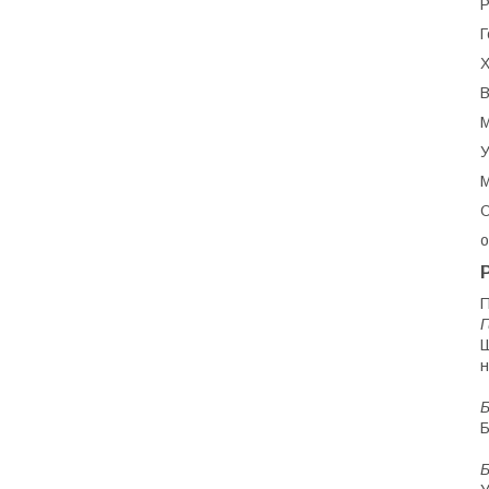
Р
Г
Х
В
У
М
О
о
П
Г
Ш
н
Б