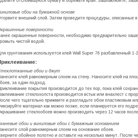
далите отслоившуюся бумагу и обрежьте края. Зашпаклюйте, зашку
иниловые обои на бумажной основе
торвите внешний слой. Затем проведите процедуры, описанные в 
Окрашенные поверхности
анее окрашенные поверхности, необходимо предварительно зашку
ромыть чистой водой.
ля грунтования используется клей Wall Super 76 разбавленный 1-
Приклеивание:
Стеклотканные обои и джут
анесите клей равномерным слоем на стену. Наносите клей на пл
боев, за один подход.
риклеивание покрытия производится до тех пор, пока клей сохран
аклеивание стеклохолста производится встык или внахлест с про
осле чего тщательно прижмите и разгладьте обои пластиковым и
иксируйте материал как можно позже, если планируется его подре
крашивание стеклообоев можно производить через 12 часов после
каневые обои и виниловые обои с бумажным основанием
анесите слой равномерным слоем на основание обоев.
верните обойное полотно и оставьте на несколько минут. После ч