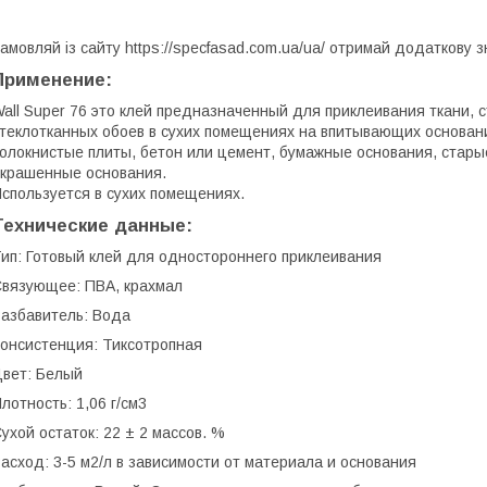
амовляй із сайту https://specfasad.com.ua/ua/ отримай додаткову 
Применение:
all Super 76 это клей предназначенный для приклеивания ткани, 
теклотканных обоев в сухих помещениях на впитывающих основани
олокнистые плиты, бетон или цемент, бумажные основания, стары
крашенные основания.
спользуется в сухих помещениях.
Технические данные:
ип: Готовый клей для одностороннего приклеивания
вязующее: ПВА, крахмал
азбавитель: Вода
онсистенция: Тиксотропная
вет: Белый
лотность: 1,06 г/см3
ухой остаток: 22 ± 2 массов. %
асход: 3-5 м2/л в зависимости от материала и основания