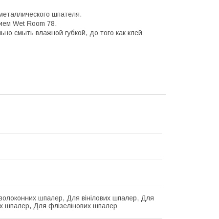
металлического шпателя.
ием Wet Room 78.
но смыть влажной губкой, до того как клей
волоконних шпалер, Для вінілових шпалер, Для
х шпалер, Для флізелінових шпалер