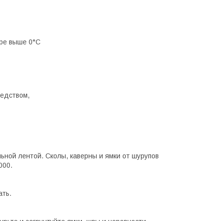
уре выше 0°C
едством,
ьной лентой. Сколы, каверны и ямки от шурупов
000.
ать.