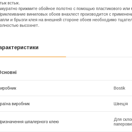
тык встык.
ккуратно прижмите обойное полотно с помощью пластикового или 
риклеивание виниловых обоев внахлест производится с применен
апли и брызги клея на внешней стороне обоев необходимо тщатель
олностью высохнет.
арактеристики
Основні
иробник
Bostik
раїна виробник
Швеція
Для скло
ризначення шпалерного клею
паперови