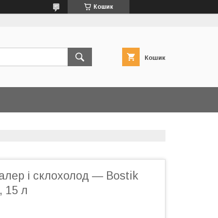
Кошик
Кошик
лер і склохолод — Bostik
, 15 л