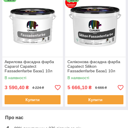
Акрилова фасадна фарба
Силіконова фасадна фарба
Caparol Capatect
Capatect Silikon
Fassadenfarbe База1 10л
Fassadenfarbe База1 10л
В наявності
В наявності
3 590,40
5 666,10
₴
₴
4 224 ₴
6 666 ₴
Купити
Купити
Про нас