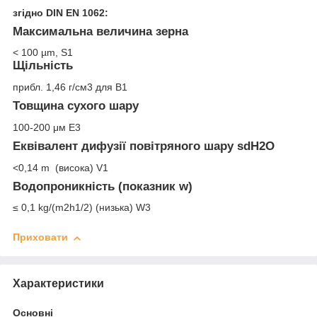
згідно DIN EN 1062:
Максимальна величина зерна
< 100 µm, S1
Щільність
прибл. 1,46 г/см
3
для В1
Товщина сухого шару
100-200 μм E
3
Еквівалент дифузії повітряного шару s
d
H
2
O
<0,14 m (висока) V
1
Водопроникність (показник w)
≤ 0,1 kg/(m
2
h
1/2
) (низька) W
3
Приховати
Характеристики
Основні