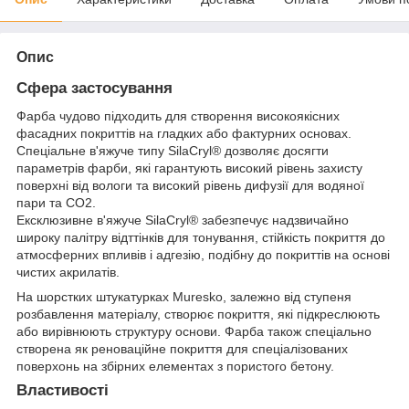
Опис
Сфера застосування
Фарба чудово підходить для створення високоякісних
фасадних покриттів на гладких або фактурних основах.
Спеціальне в'яжуче типу SilaCryl® дозволяє досягти
параметрів фарби, які гарантують високий рівень захисту
поверхні від вологи та високий рівень дифузії для водяної
пари та CO
2
.
Ексклюзивне в'яжуче SilaCryl® забезпечує надзвичайно
широку палітру відттінків для тонування, стійкість покриття до
атмосферних впливів і адгезію, подібну до покриттів на основі
чистих акрилатів.
На шорстких штукатурках Muresko, залежно від ступеня
розбавлення матеріалу, створює покриття, які підкреслюють
або вирівнюють структуру основи. Фарба також спеціально
створена як реноваційне покриття для спеціалізованих
поверхонь на збірних елементах з пористого бетону.
Властивості