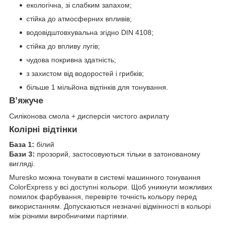
екологічна, зі слабким запахом;
стійка до атмосферних впливів;
водовідштовхувальна згідно DIN 4108;
стійка до впливу лугів;
чудова покривна здатність;
з захистом від водоростей і грибків;
більше 1 мільйона відтінків для тонування.
В’яжуче
Силіконова смола + дисперсія чистого акрилату
Колірні відтінки
База 1:
білий
Бази 3:
прозорий, застосовуються тільки в затонованому
вигляді.
Muresko можна тонувати в системі машинного тонування
ColorExpress у всі доступні кольори. Щоб уникнути можливих
помилок фарбування, перевірте точність кольору перед
використанням. Допускаються незначні відмінності в кольорі
між різними виробничими партіями.