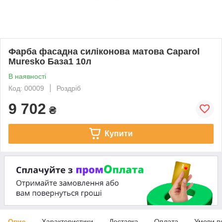
Фарба фасадна силіконова матова Caparol
Muresko База1 10л
В наявності
Код: 00009
Роздріб
9 702
₴
Купити
Опис
Характеристики
Доставка
Оплата
Умови п