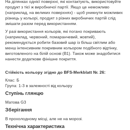
На ділянках однієї поверхні, які контактують, використовуйте
продукт з тієї ж виробничої партії. Якщо це неможливо
(наприклад, на великих поверхнях) - щоб уникнути можливих
різниць у кольорі, продукт з різних виробничих партій слід
змішати разом перед використанням.
У разі використання кольорів, які погано покривають
(наприклад, червоний, помаранчевий, жовтий),
рекомендується робити базовий шар із більш світлим або
менш інтенсивним покривним кольором подібного відтінку,
виготовленого на білій основі (B1). Також може знадобитися
нанести додаткове фінішне покриття.
Стійкість кольору згідно до BFS-Merkblatt Nr. 26:
Клас: Б
Група: 1-3 в залежності від кольору
Ступінь глянцю
Mатова G3
Зберігання
В прохолодному місці, але не на морозі.
Технічна характеристика