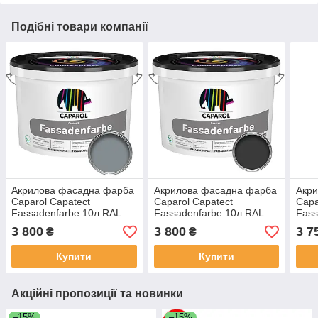
Подібні товари компанії
Акрилова фасадна фарба
Акрилова фасадна фарба
Акр
Caparol Capatect
Caparol Capatect
Capa
Fassadenfarbe 10л RAL
Fassadenfarbe 10л RAL
Fass
7046 Сіра
7024 Графіт
8017
3 800
3 800
3 7
₴
₴
Купити
Купити
Акційні пропозиції та новинки
–15%
–15%