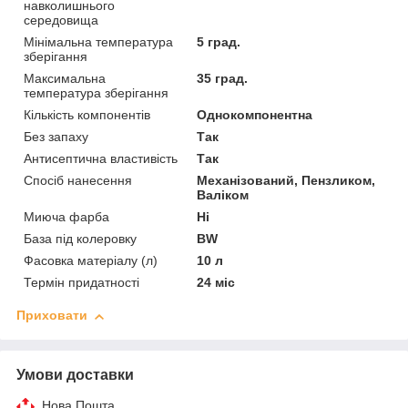
навколишнього
середовища
Мінімальна температура
5 град.
зберігання
Максимальна
35 град.
температура зберігання
Кількість компонентів
Однокомпонентна
Без запаху
Так
Антисептична властивість
Так
Спосіб нанесення
Механізований, Пензликом,
Валіком
Миюча фарба
Ні
База під колеровку
BW
Фасовка матеріалу (л)
10 л
Термін придатності
24 міс
Приховати
Умови доставки
Нова Пошта